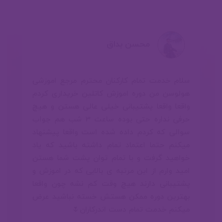
ColorScheme، typography، shapes، dark mode،
00:00
responsiveness/RTL.
محسن بداق
ذخیره‌سازی و دیتابیس
🗄️
SharedPreferences/DataStore، SQL پایه،
Room(DAO/Relation/Migration).
سلام خدمت تمام کارکنان محترم مرجع اموزشی
هولوسن من دوره اموزش کاتلین خریداری کردم
واقعا واقعا پشتیبانی خیلی عالی هستن و هیچ
شبکه و وب‌سرویس
🌐
حرفی نداره حتی بوده ساعت 3 شب هم جواب
REST با Retrofit/OkHttp، serialization،
سوالی که کردم داده شده است واقعا پیشنهاد
WebSocket، Ktor‑client، Deep Links.
صفحه لیست فاکتورها
میکنم حتما اعتماد تمام داشته باشید که یاد
خواهید گرفت و با تمام توان پشت شما هستن
تزریق وابستگی
امید وارم از این مرتبه ی بالایی که در اموزش و
💉
Dagger/Hilt (Modules/Scopes/ViewModel)، Koin.
پشتیبانی دارند هیچ وقت کم نشه چون واقعا
بهترین دوره ممکن هستش خسته نباشید عرض
میکنم خدمت تمام دست اندرکاران🌷
پس‌زمینه و زمان‌بندی