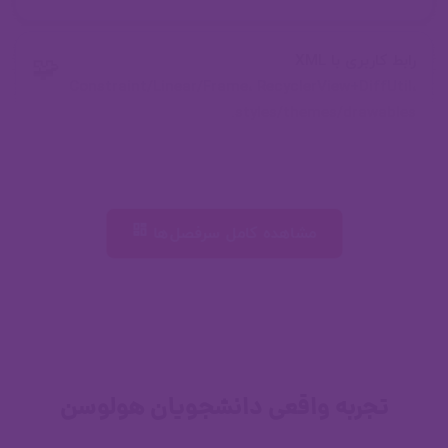
میگویند؟
رابط کاربری با XML
🧩
Constraint/Linear/Frame، RecyclerView+DiffUtil،
styles/themes/drawables.
🎛️
Jetpack Compose
Composableها، state & recomposition، Material
مشاهده کامل سرفصل‌ها
3، Navigation، Animation.
معماری و مدیریت وضعیت
🏛️
MVVM، MVI، MVP، ViewModel،
LiveData/StateFlow، Repository/UseCase.
تجربه واقعی دانشجویان هولوسن
Material 3 و تمینگ
🎨