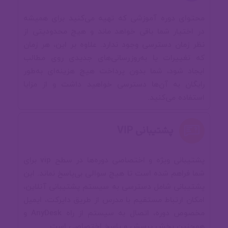
تصاویرش رو آورده ایم.
00:00
محتوای دوره آموزشی که تهیه می‌کنید برای همیشه
در اختیار شما باقی خواهد ماند و هیچ محدودیتی از
✂ تابع در برنامه نویسی ( با ریاضی فرق
نظر زمان دسترسی وجود ندارد. علاوه بر این، هر زمان
داره)
که تغییرات یا به‌روزرسانی‌های جدیدی روی مطالب
ایجاد شود، شما بدون پرداخت هیچ هزینه‌ای به‌طور
رایگان به آن‌ها دسترسی خواهید داشت و از مزایا
🐞 خطا رو دست بگیر
استفاده می‌کنید.
پشتیبانی VIP
💎 شی گرایی حرفه‌ای
پروژه Social Design با استفاده از Jetpack Compose
پشتیبانی ویژه و اختصاصی دوره‌ها در سطح vip برای
شما فراهم شده است تا هیچ سوالی بی‌پاسخ نماند. این
📟 سخت افزار رو بشناس
پشتیبانی شامل دسترسی به سیستم پشتیبانی آنلاین،
امکان ارتباط مستقیم با مدرس از طریق دایرکت، ایمیل
مخصوص دوره، اتصال به سیستم از راه AnyDesk و
🧵 مولتی ترد و کوروتین
همچنین بخش پرسش و پاسخ اختصاصی است.