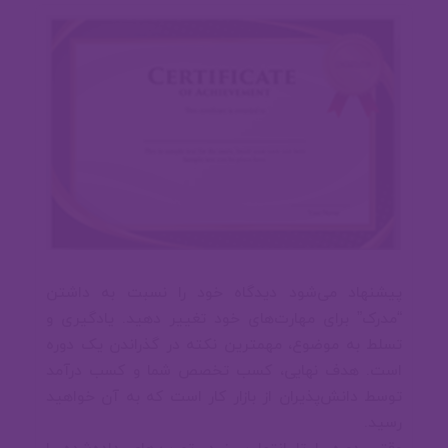
🚀 جت پک کامپوز
💻 گذرگاه پنجم (پروژه برای تثبیت
مباحث)
🔨 مباحث تکمیلی ۳
00:00
✈ سلام بر اسپرینگ بوت - sping boot
پیشنهاد می‌شود دیدگاه خود را نسبت به داشتن
(API نویسی)
“مدرک” برای مهارت‌های خود تغییر دهید. یادگیری و
تسلط به موضوع، مهمترین نکته در گذراندن یک دوره
است. هدف نهایی، کسب تخصص شما و کسب درآمد
🛩 API نویسی از صفر تا صد
توسط دانش‌پذیران از بازار کار است که به آن خواهید
رسید.