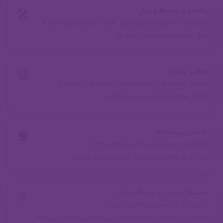
راه‌اندازی محیط و ابزار
🛠️
Android Studio، SDK، Emulator/Device، Gradle
(Build Types/Flavors)، Git.
مبانی کاتلین
🟣
Types، variables، functions، control flow،
صفحه سبد خرید
collections، null‑safety، OOP.
00:00
همین حالا میتوانید روی دکمه بنفش رنگ
کاتلین پیشرفته
🧠
گوشه سمت راست پایین صفحه کلیک
استخدام در شرکت برنامه نویسی
Coroutines، Flow، Generics/KSP،
inline/extension، immutability & DSLs.
کنید و با پشتیبانان هولوسن در ارتباط
باشید.
هستهٔ اندروید و چرخهٔ حیات
📱
Activity/Fragment/Context،
درباره تیم پشتیبانی هولوسن، چه
Manifest/Resources، lifecycle & process death.