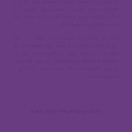
در صورتی که مطالب خارج از سرفصل ارائه شد و یا
00:00
محتوایات دوره مغاییر با سرفصل بود، کمترین کار
📐 معماری MVP + MVC
ممکن بازگشت مبلغ سرمایه گذاری شده توسط شما
مطابق با قوانین مجموعه است.
هدف ما یادگیری با کیفیت است. اینقدر در دوره
📐 معماری MVVM
اموزش
مطالب کاربردی و مفید ارائه خواهد شد که
قطعا در آخر هرگز تصور نمی‌کنید که تا این حد
علاقه‌مند و مشتاق،
را فراگرفته‌اید.
یک دوره فوق حرفه
🔨 مباحث تکمیلی ۲
ای برای افرادی است که دوست دارند حرفه ای و
متخصص شوند.
🔨 Shimmer, Lottie, GSON
مدرک و گواهینامه پایان دوره
💉 تزریق وابستگی ها