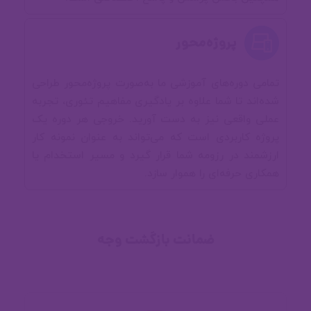
💻 گذرگاه دوم (پروژه برای تثبیت
پروژه‌محور
مباحث)
پروژه Language Booster با استفاده از دیزاین نئومورفیسم
تمامی دوره‌های آموزشی ما به‌صورت پروژه‌محور طراحی
شده‌اند تا شما علاوه بر یادگیری مفاهیم تئوری، تجربه
🚦 شروع کاتلین با Android Studio
عملی واقعی نیز به دست آورید. خروجی هر دوره یک
پروژه کاربردی است که می‌تواند به عنوان نمونه کار
ارزشمند در رزومه شما قرار گیرد و مسیر استخدام یا
پس از یادگیری جت‌پک‌کامپوز و پیاده سازی
00:00
🤖 اندروید رو بشناس
همکاری حرفه‌ای را هموار سازد.
پروژه‌های بالا، نوبت به پیاده‌سازی ۱۰ پروژه
جت‌پک‌کامپوزی میرسد
📱 رابط گرافیکی کاربر
ضمانت بازگشت وجه
📋 چیدمان