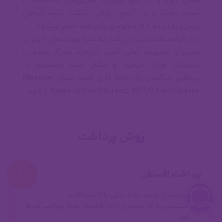
وقتی دوره را تا انتها ببینید، تمرین‌های داده‌شده را
🌐 وب سرویس اندروید
انجام دهید و در آزمون پایانی شرکت کنید گواهی
رسمی پایان دوره از هولوسن برای شما صادر میشود.
این گواهینامه تایید می‌کند که شما مهارت‌های لازم در
مسیر را به‌صورت عملی کسب کرده‌اید. مدرک به‌صورت
💻 گذرگاه آخر ( پروژه ) ساخت و راه
دیجیتال صادر میشود و امکان ثبت مستقیم در
اندازی اپلیکیشن فروشگاهی
پروفایل لینکدین یا رزومه کاری تحت عنوان Massive
Open Online Courses) MOOC Certificates) را دارد.
⭐ با ارزش ها
روش پرداخت
🥇 کاتلین پلاس
درخواست ت
پرداخت اقساطی
💻 ۱۰ پروژه جت پک کامپوزی
پرداخت از طریق درگاه بانکی یا کارت‌به‌کارت
دسترسی به کل محتوای دوره بلافاصله بعداز پرداخت قسط
اول