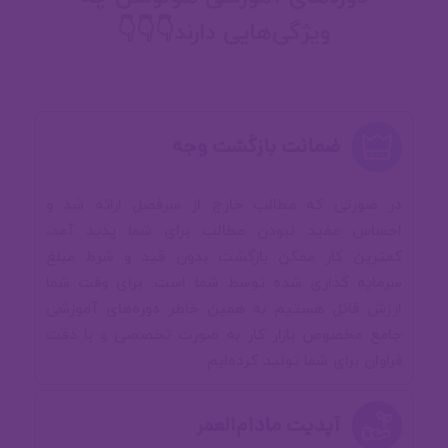
نویسی
ویژگی‌هایی دارند👇👇👇
🎬 استارت قدرتمند
ضمانت بازگشت وجه
⚒ ابزار خودتو آماده کن
در صورتی که مطالب خارج از سرفصل ارائه شد و
احساس مفید نبودن مطالب برای شما پدید آمد،
⚙ متغیرها و جیک و پوکش
کمترین کار ممکن بازگشت بدون قید و شرط مبلغ
سرمایه گذاری شده توسط شما است. برای وقت شما
ارزش قائل هستیم به همین خاطر دوره‌های آموزشی
🎛 کنترل پروژه رو دست بگیر!
جامع مخصوص بازار کار به صورت تخصصی و با دقت
فراوان برای شما تولید کرده‌ایم.
همینطور در طول مسیر یادگیری، چندین پروژه
💻 گذرگاه اول ( پروژه برای تثبیت
مختلف رو پیاده سازی میکنیم که در زیر
آپدیت مادام‌العمر
مباحث)