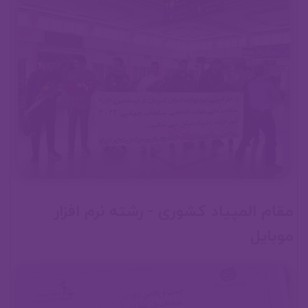
00:00
00:00
حسین معصومی
مقام المپیاد کشوری - رشته نرم افزار
موبایل
صفحه ورود
00:00
علی سلیمی