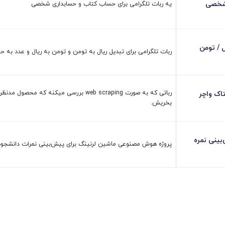
اموزش با هم میزنیم👇🏻👇🏻👇🏻
لی سریع توی سایت‌های ثبت نام خودرو، ثبت نام وام ازدواج، وام مسکن 