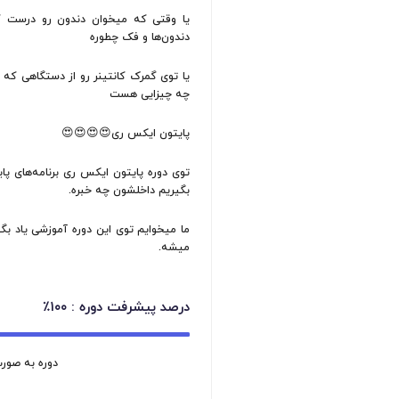
 ایکس ری | Python X-Ray
دم یه جاش می‌شکنه، سریع با اشعه ایکس اسکن میکنن و‌ عکس می
چه خبره
ی که میخوان دندون رو درست کنن، با اشعه ایکس اسکن میکنن
ها و فک چطوره
 گمرک کانتینر رو از دستگاهی که اشعه ایکس داره عبور میدن تا د
زایی هست
 ایکس ری😍😍😍😍