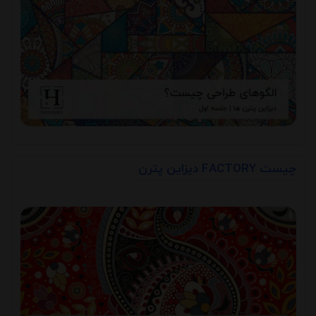
دیزاین پترن FACTORY چیست