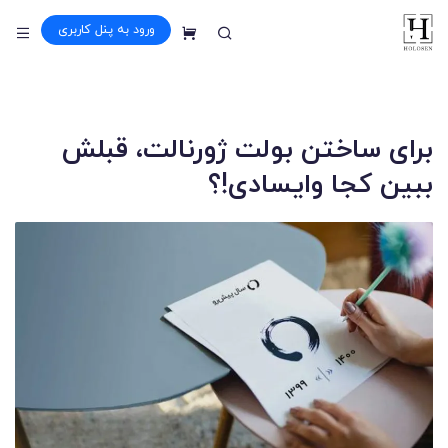
ورود به پنل کاربری
سبد خرید
برای ساختن بولت ژورنالت، قبلش
ببین کجا وایسادی!؟